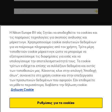
Εταιρεία
Η Nikon Europe BV σάς ζητάει να αποδεχθείτε τα cookies και
τις παρόμοιες τεχνολογίες για σκοπούς ανάλυσης και
μάρκετινγκ. Χρησιμοποιούμε cookie αναλυτικών δεδομένων
για να παίρνουμε πληροφορίες από τον χρήστη. Τρίτα μέρη
τοποθετούν cookie μάρκετινγκ ώστε να μπορούμε να
εξατομικεύσουμε τις διαφημίσεις για εσάς και να
GR
Nikon Sites
υπολογίσουμε την αποτελεσματικότητά τους. Τα cookie
τρίτων ενδέχεται επίσης να συλλέξουν δεδομένα και εκτός
Επικοινωνήστε μαζί μας
Δήλωση περί απορρήτου
των τοποθεσιών μας. Κάνοντας κλικ στην επιλογή "Αποδοχή
Όροι Χρήσης
Δήλωση cookie
Ρυθμίσεις cookie
όλων", συναινείτε στη χρήση cookie και στην επεξεργασία
© 2026 Nikon
των προσωπικών δεδομένων που αφορούν. Εάν επιθυμείτε
να μάθετε περισσότερα, διαβάστε την δήλωση cookie.
Δηλωση Cookie
Back to top
Ρυθμίσεις για τα cookies