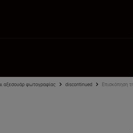
αι αξεσουάρ φωτογραφίας
discontinued
Επισκόπηση τ