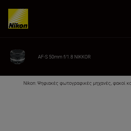
Skip content
AF-S 50mm f/1.8 NIKKOR
Nikon: Ψηφιακές φωτογραφικές μηχανές, φακοί κ