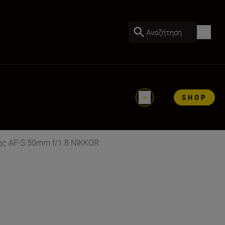
Αναζήτηση
SHOP
ης AF-S 50mm f/1.8 NIKKOR