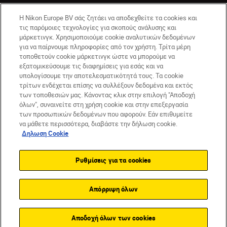
Η Nikon Europe BV σάς ζητάει να αποδεχθείτε τα cookies και
τις παρόμοιες τεχνολογίες για σκοπούς ανάλυσης και
μάρκετινγκ. Χρησιμοποιούμε cookie αναλυτικών δεδομένων
για να παίρνουμε πληροφορίες από τον χρήστη. Τρίτα μέρη
τοποθετούν cookie μάρκετινγκ ώστε να μπορούμε να
εξατομικεύσουμε τις διαφημίσεις για εσάς και να
υπολογίσουμε την αποτελεσματικότητά τους. Τα cookie
GR
Nikon Sites
τρίτων ενδέχεται επίσης να συλλέξουν δεδομένα και εκτός
των τοποθεσιών μας. Κάνοντας κλικ στην επιλογή "Αποδοχή
Επικοινωνήστε μαζί μας
Δήλωση περί απορρήτου
όλων", συναινείτε στη χρήση cookie και στην επεξεργασία
Όροι Χρήσης
Δήλωση cookie
Ρυθμίσεις cookie
των προσωπικών δεδομένων που αφορούν. Εάν επιθυμείτε
© 2026 Nikon
να μάθετε περισσότερα, διαβάστε την δήλωση cookie.
Δηλωση Cookie
Ρυθμίσεις για τα cookies
Back to top
Απόρριψη όλων
Αποδοχή όλων των cookies