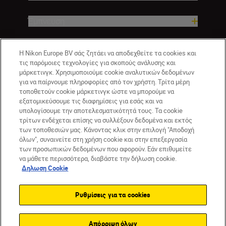
Έμπνευση
Βοήθεια και υποστήριξη
Η Nikon Europe BV σάς ζητάει να αποδεχθείτε τα cookies και
τις παρόμοιες τεχνολογίες για σκοπούς ανάλυσης και
μάρκετινγκ. Χρησιμοποιούμε cookie αναλυτικών δεδομένων
Εταιρεία
για να παίρνουμε πληροφορίες από τον χρήστη. Τρίτα μέρη
τοποθετούν cookie μάρκετινγκ ώστε να μπορούμε να
εξατομικεύσουμε τις διαφημίσεις για εσάς και να
υπολογίσουμε την αποτελεσματικότητά τους. Τα cookie
τρίτων ενδέχεται επίσης να συλλέξουν δεδομένα και εκτός
των τοποθεσιών μας. Κάνοντας κλικ στην επιλογή "Αποδοχή
όλων", συναινείτε στη χρήση cookie και στην επεξεργασία
των προσωπικών δεδομένων που αφορούν. Εάν επιθυμείτε
να μάθετε περισσότερα, διαβάστε την δήλωση cookie.
Δηλωση Cookie
GR
Nikon Sites
Επικοινωνήστε μαζί μας
Δήλωση περί απορρήτου
Ρυθμίσεις για τα cookies
Όροι Χρήσης
Δήλωση cookie
Ρυθμίσεις cookie
© 2026 Nikon
Απόρριψη όλων