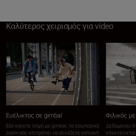
Καλύτερος χειρισμός για video
Ευέλικτος σε gimbal
Φιλικός με
Εάν κάνετε λήψη με gimbal, το εσωτερικό
Δεδομένου ότ
zoom σάς επιτρέπει να αλλάζετε εστιακή
επεκτείνεται