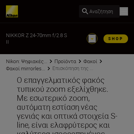
Αναζήτηση
NIKKOR Z 24-70mm f/2.8 S
SHOP
II
Nikon: Ψηφιακές...
Προϊόντα
Φακοί
Επισκόπηση της ...
Φακοί mirrorles...
Ο επαγγελματικός φακός
τυπικού zoom εξελίχθηκε.
Με εσωτερικό zoom,
αυτόματη εστίαση νέας
γενιάς και οπτικά στοιχεία S-
line, είναι ελαφρύτερος και
καλύτερα ισορροπημένος,