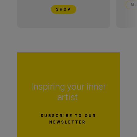
Μ
SHOP
Inspiring your inner
artist
SUBSCRIBE TO OUR
NEWSLETTER