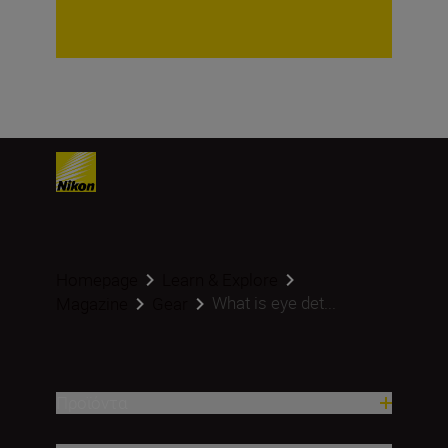
Homepage
Learn & Explore
What is eye det...
Magazine
Gear
Προϊόντα