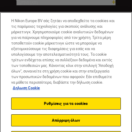
Έμπνευση
Βοήθεια και υποστήριξη
Η Nikon Europe BV σάς ζητάει να αποδεχθείτε τα cookies και
τις παρόμοιες τεχνολογίες για σκοπούς ανάλυσης και
μάρκετινγκ. Χρησιμοποιούμε cookie αναλυτικών δεδομένων
Εταιρεία
για να παίρνουμε πληροφορίες από τον χρήστη. Τρίτα μέρη
τοποθετούν cookie μάρκετινγκ ώστε να μπορούμε να
εξατομικεύσουμε τις διαφημίσεις για εσάς και να
υπολογίσουμε την αποτελεσματικότητά τους. Τα cookie
τρίτων ενδέχεται επίσης να συλλέξουν δεδομένα και εκτός
των τοποθεσιών μας. Κάνοντας κλικ στην επιλογή "Αποδοχή
όλων", συναινείτε στη χρήση cookie και στην επεξεργασία
των προσωπικών δεδομένων που αφορούν. Εάν επιθυμείτε
να μάθετε περισσότερα, διαβάστε την δήλωση cookie.
Δηλωση Cookie
GR
Nikon Sites
Επικοινωνήστε μαζί μας
Δήλωση περί απορρήτου
Ρυθμίσεις για τα cookies
Όροι Χρήσης
Δήλωση cookie
Ρυθμίσεις cookie
© 2026 Nikon
Απόρριψη όλων