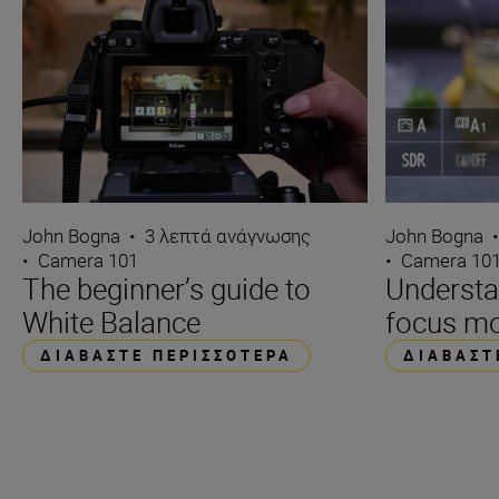
John Bogna
•
3 λεπτά ανάγνωσης
John Bogna
•
Camera 101
•
Camera 10
The beginner’s guide to
Underst
White Balance
focus m
ΔΙΑΒΆΣΤΕ ΠΕΡΙΣΣΌΤΕΡΑ
ΔΙΑΒΆΣΤ