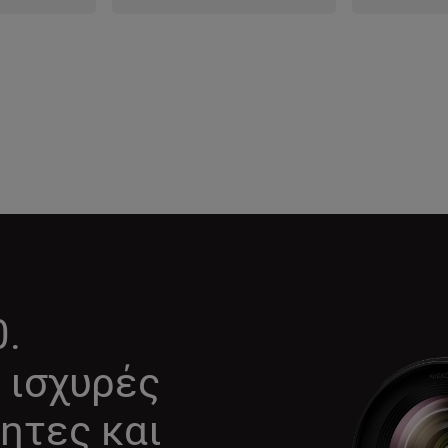
0.
 ισχυρές
ητες και