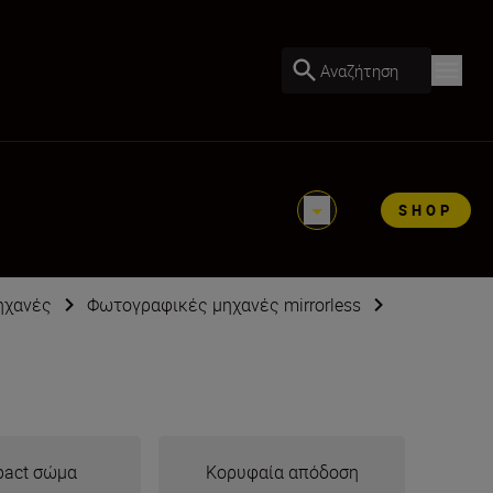
Αναζήτηση
SHOP
ηχανές
Φωτογραφικές μηχανές mirrorless
act σώμα
Κορυφαία απόδοση