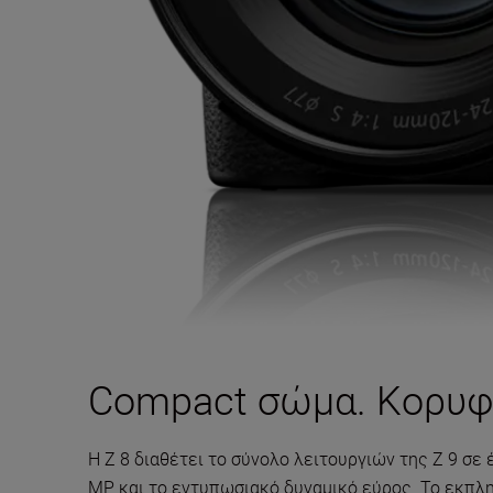
Compact σώμα. Κορυφ
Η Z 8 διαθέτει το σύνολο λειτουργιών της Z 9 σε
MP και το εντυπωσιακό δυναμικό εύρος. Το εκπλη