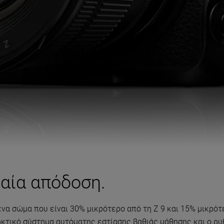
αία απόδοση.
 ένα σώμα που είναι 30% μικρότερο από τη Z 9 και 15% μικρ
κτικό σύστημα αυτόματης εστίασης βαθιάς μάθησης και ο ρυ