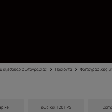
αι αξεσουάρ φωτογραφίας
Προϊόντα
Φωτογραφικές μ
pixel
έως και 120 FPS
Comp