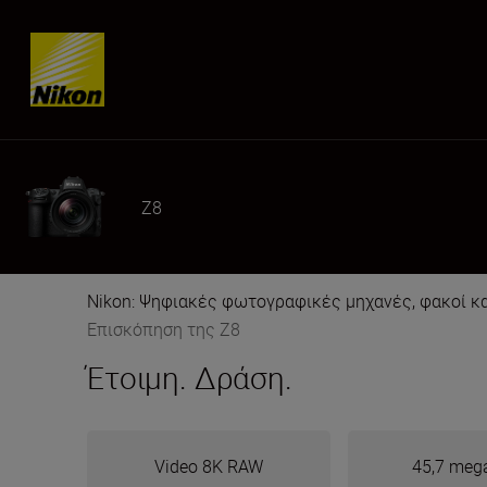
Skip content
Z8
Nikon: Ψηφιακές φωτογραφικές μηχανές, φακοί κ
Επισκόπηση της Z8
Έτοιμη. Δράση.
Video 8K RAW
45,7 mega