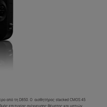
ότερο από τη D850. Ο αισθητήρας stacked CMOS 45
θμός επιτυχίας ανίχνευσης θέματος και ματιών