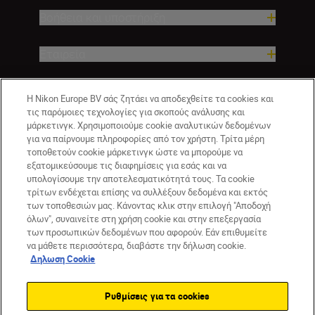
Βοήθεια και υποστήριξη
Εταιρεία
Η Nikon Europe BV σάς ζητάει να αποδεχθείτε τα cookies και
τις παρόμοιες τεχνολογίες για σκοπούς ανάλυσης και
μάρκετινγκ. Χρησιμοποιούμε cookie αναλυτικών δεδομένων
για να παίρνουμε πληροφορίες από τον χρήστη. Τρίτα μέρη
τοποθετούν cookie μάρκετινγκ ώστε να μπορούμε να
εξατομικεύσουμε τις διαφημίσεις για εσάς και να
υπολογίσουμε την αποτελεσματικότητά τους. Τα cookie
GR
Nikon Sites
τρίτων ενδέχεται επίσης να συλλέξουν δεδομένα και εκτός
των τοποθεσιών μας. Κάνοντας κλικ στην επιλογή "Αποδοχή
Επικοινωνήστε μαζί μας
Δήλωση περί απορρήτου
όλων", συναινείτε στη χρήση cookie και στην επεξεργασία
Όροι Χρήσης
Δήλωση cookie
Ρυθμίσεις cookie
των προσωπικών δεδομένων που αφορούν. Εάν επιθυμείτε
© 2026 Nikon
να μάθετε περισσότερα, διαβάστε την δήλωση cookie.
Δηλωση Cookie
Ρυθμίσεις για τα cookies
Back to top