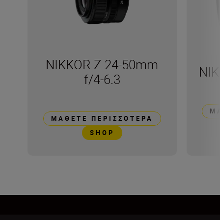
NIKKOR Z 24-50mm
NIK
f/4-6.3
Μ
ΜΆΘΕΤΕ ΠΕΡΙΣΣΌΤΕΡΑ
SHOP